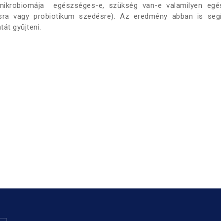
ő mikrobiomája egészséges-e, szükség van-e valamilyen egé
atásra vagy probiotikum szedésre). Az eredmény abban is seg
át gyűjteni.