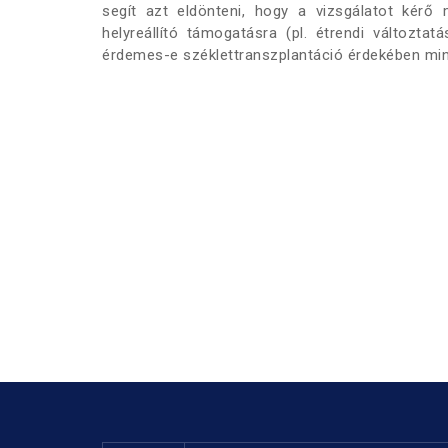
segít azt eldönteni, hogy a vizsgálatot kér
helyreállító támogatásra (pl. étrendi változt
érdemes-e széklettranszplantáció érdekében mint