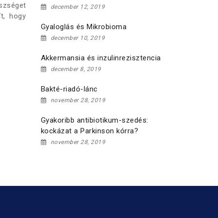
szséget
december 12, 2019
ít, hogy
Gyaloglás és Mikrobioma
december 10, 2019
Akkermansia és inzulinrezisztencia
december 8, 2019
Bakté-riadó-lánc
november 28, 2019
Gyakoribb antibiotikum-szedés:
kockázat a Parkinson kórra?
november 28, 2019