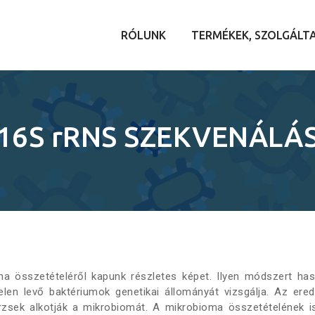
Skip
to
RÓLUNK
TERMÉKEK, SZOLGÁLT
content
16S
r
RNS SZEKVENÁLÁ
ioma összetételéről kapunk részletes képet. Ilyen módszert ha
elen levő baktériumok genetikai állományát vizsgálja. Az er
rzsek alkotják a mikrobiomát. A mikrobioma összetételének 