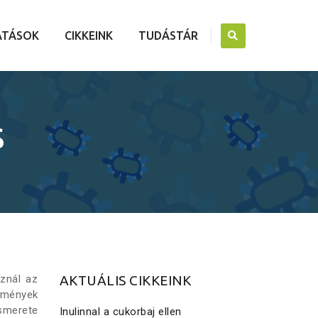
ATÁSOK
CIKKEINK
TUDÁSTÁR
S
sznál az
AKTUÁLIS CIKKEINK
edmények
ismerete
Inulinnal a cukorbaj ellen