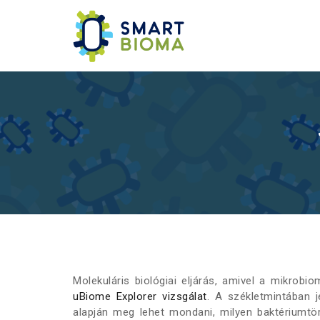
Molekuláris biológiai eljárás, amivel a mikrob
uBiome Explorer vizsgálat
. A székletmintában j
alapján meg lehet mondani, milyen baktériumtö