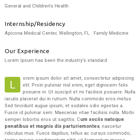
General and Children’s Health
Internship/Residency
Apicona Medical Center, Wellington, FL . Family Medicine
Our Experience
Lorem Ipsum has been the industry’s standard.
orem ipsum dolor sit amet, consectetur adipiscing
L
elit. Proin pulvinar nisl enim, eget dignissim felis
posuere in. Ut suscipit et mi facilisis posuere. Nulla
iaculis placerat dui in rutrum. Nulla commodo eros metus.
Sed tincidunt augue ipsum, et sodales odio egestas a.
Fusce id pulvinar sem. Maecenas vitae facilisis nulla. Morbi
semper lobortis eros ut sagittis. C
um sociis natoque
penatibus et magnis dis parturiemontes
, nascetur
ridiculus mus. Fusce dapibus, tellus ac cursus commodo,
tortor mauris condimentum nibh, ut fermentum massa